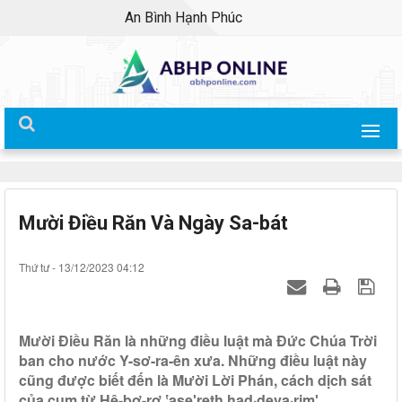
An Bình Hạnh Phúc
Mười Điều Răn Và Ngày Sa-bát
Thứ tư - 13/12/2023 04:12
Mười Điều Răn là những điều luật mà Đức Chúa Trời
ban cho nước Y-sơ-ra-ên xưa. Những điều luật này
cũng được biết đến là Mười Lời Phán, cách dịch sát
của cụm từ Hê-bơ-rơ ʽaseʹreth had·deva·rimʹ.